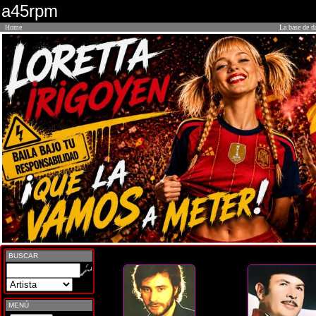
a45rpm
Home
La base de d
BUSCAR
MENÚ