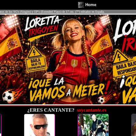
Home
atos de los SG's (Singles) y EP's (Extended Plays) de 17 cm. (7") editados en España.
¿ERES CANTANTE?
soycantante.es