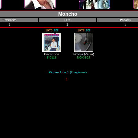
Moncho
Referencias
SG's
Portadas
2
2
1
1970
SG
1978
SG
Discophon
Novola (Zafiro)
S-5118
NOX-302
Página 1 de 1 (2 registros)
1