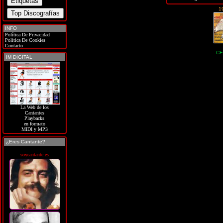
1
INFO
Política De Privacidad
Política De Cookies
Contacto
CE
IM DIGITAL
La Web de los
Cantantes
Playbacks
en formato
MIDI y MP3
¿Eres Cantante?
soycantante.es