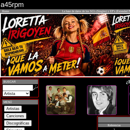
a45rpm
Home
La base de datos de los SG's (Singles) y EP's (Extended P
¿
BUSCAR
MENÚ
Referencias
3