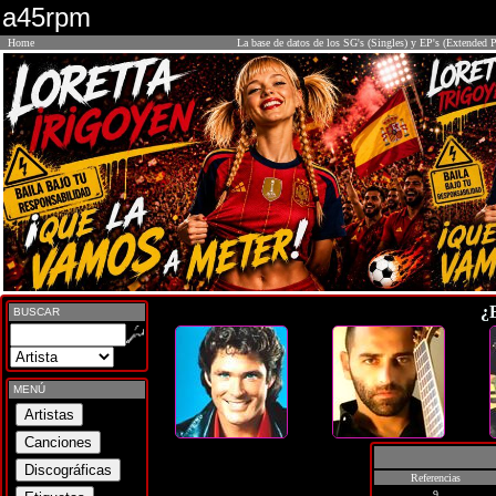
a45rpm
Home
La base de datos de los SG's (Singles) y EP's (Extended P
¿
BUSCAR
MENÚ
Referencias
9