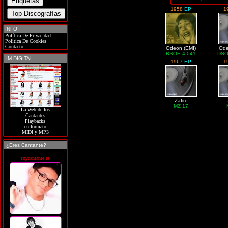
1958
EP
1
INFO
Política De Privacidad
Política De Cookies
Contacto
Odeon (EMI)
Ode
BSOE 4.041
DSO
IM DIGITAL
1967
EP
1
Zafiro
MZ 17
La Web de los
Cantantes
Playbacks
en formato
MIDI y MP3
¿Eres Cantante?
soycantante.es