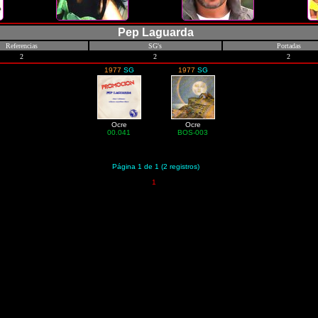
Pep Laguarda
Referencias
SG's
Portadas
2
2
2
1977
SG
1977
SG
Ocre
Ocre
00.041
BOS-003
Página 1 de 1 (2 registros)
1