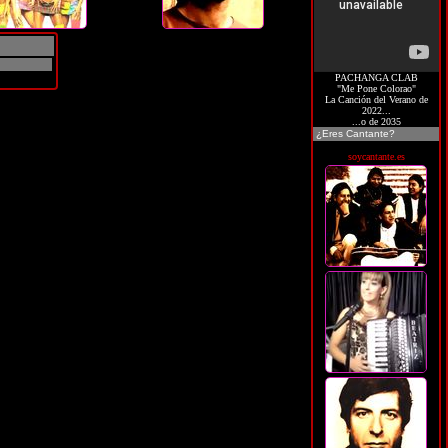
PACHANGA CLAB
"Me Pone Colorao"
La Canción del Verano de
2022...
...o de 2035
¿Eres Cantante?
soycantante.es