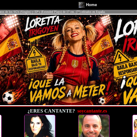
Home
atos de los SG's (Singles) y EP's (Extended Plays) de 17 cm. (7") editados en España.
¿ERES CANTANTE?
soycantante.es