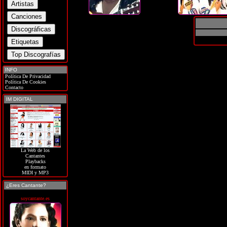
INFO
Política De Privacidad
Política De Cookies
Contacto
IM DIGITAL
La Web de los
Cantantes
Playbacks
en formato
MIDI y MP3
¿Eres Cantante?
soycantante.es