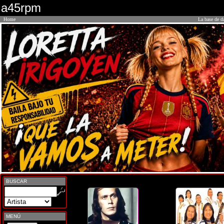
a45rpm
Home
La base de d
BUSCAR
MENÚ