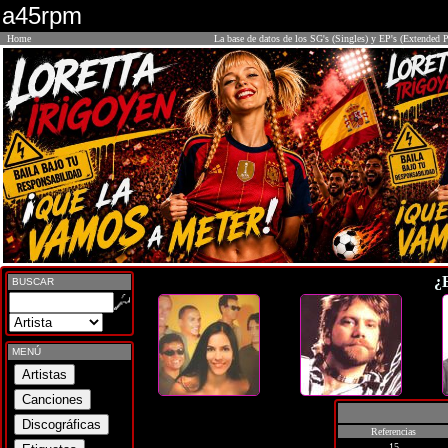
a45rpm
Home
La base de datos de los SG's (Singles) y EP's (Extended P
¿
BUSCAR
MENÚ
Referencias
15