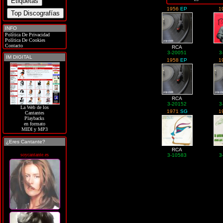
1956
EP
1
INFO
Política De Privacidad
Política De Cookies
Contacto
RCA
3-20051
3
IM DIGITAL
1958
EP
1
RCA
3-20152
3
La Web de los
1971
SG
1
Cantantes
Playbacks
en formato
MIDI y MP3
¿Eres Cantante?
RCA
soycantante.es
3-10583
3