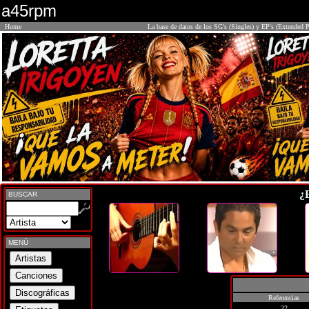
a45rpm
Home
La base de datos de los SG's (Singles) y EP's (Extended P
¿
BUSCAR
MENÚ
Referencias
22