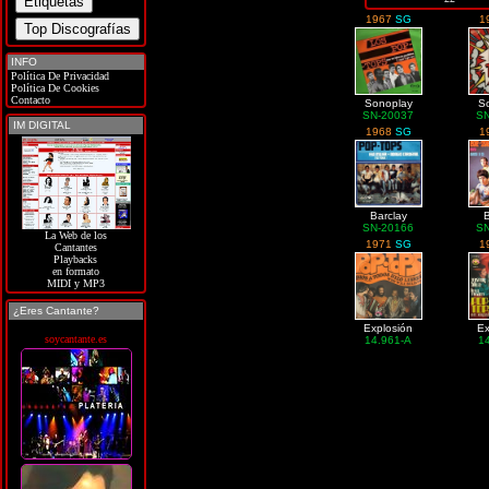
1967
SG
1
INFO
Política De Privacidad
Política De Cookies
Contacto
Sonoplay
S
SN-20037
S
IM DIGITAL
1968
SG
1
Barclay
B
SN-20166
S
La Web de los
1971
SG
1
Cantantes
Playbacks
en formato
MIDI y MP3
¿Eres Cantante?
Explosión
Ex
soycantante.es
14.961-A
1