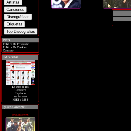
INFO
Política De Privacidad
Política De Cookies
Contacto
IM DIGITAL
La Web de los
Cantantes
Playbacks
en formato
MIDI y MP3
¿Eres Cantante?
soycantante.es