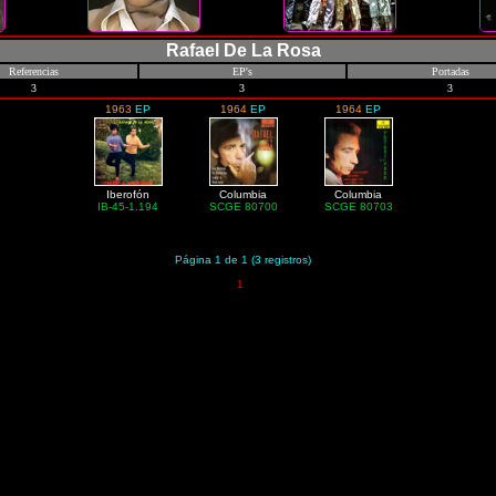
Rafael De La Rosa
Referencias
EP's
Portadas
3
3
3
1963
EP
1964
EP
1964
EP
Iberofón
Columbia
Columbia
IB-45-1.194
SCGE 80700
SCGE 80703
Página 1 de 1 (3 registros)
1