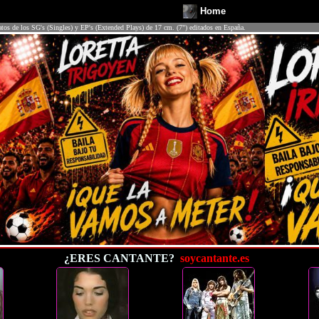
Home
atos de los SG's (Singles) y EP's (Extended Plays) de 17 cm. (7") editados en España.
¿ERES CANTANTE?
soycantante.es