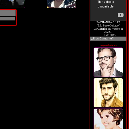
PACHANGA CLAB
"Me Pone Colorao"
La Canción del Verano de
2022...
...o de 2035
¿Eres Cantante?
soycantante.es