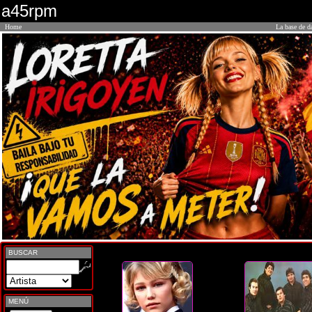
a45rpm
Home
La base de d
BUSCAR
MENÚ