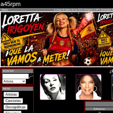
a45rpm
Home
La base de datos de los SG's (Singles) y EP's (Extended P
¿
BUSCAR
MENÚ
Referencias
29