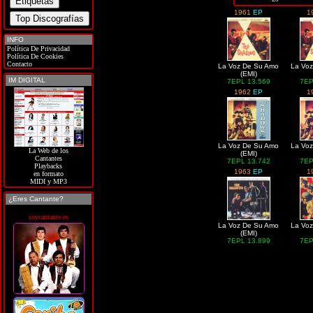
1961
EP
1
INFO
Política De Privacidad
Política De Cookies
Contacto
La Voz De Su Amo
La Vo
(EMI)
IM DIGITAL
7EPL 13.569
7EP
1962
EP
1
La Voz De Su Amo
La Vo
La Web de los
(EMI)
Cantantes
7EPL 13.742
7EP
Playbacks
1963
EP
1
en formato
MIDI y MP3
¿Eres Cantante?
soycantante.es
La Voz De Su Amo
La Vo
(EMI)
7EPL 13.899
7EP