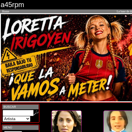
a45rpm
Home
La base de d
BUSCAR
MENÚ