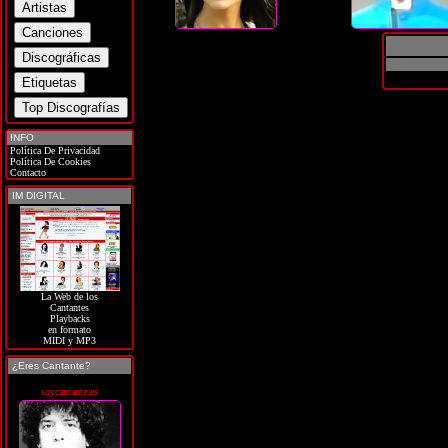
INFO
Política De Privacidad
Política De Cookies
Contacto
IM DIGITAL
La Web de los
Cantantes
Playbacks
en formato
MIDI y MP3
¿Eres Cantante?
soycantante.es