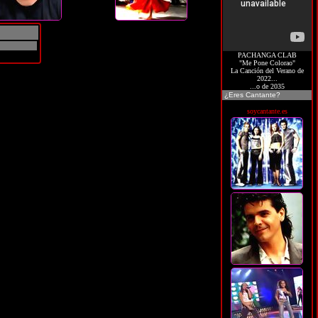
PACHANGA CLAB
"Me Pone Colorao"
La Canción del Verano de
2022...
...o de 2035
¿Eres Cantante?
soycantante.es