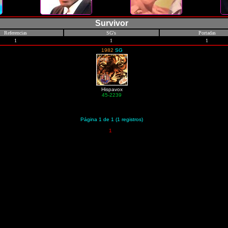
Survivor
Referencias
SG's
Portadas
1
1
1
1982
SG
Hispavox
45-2239
Página 1 de 1 (1 registros)
1