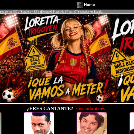
Home
atos de los SG's (Singles) y EP's (Extended Plays) de 17 cm. (7") editados en España.
¿ERES CANTANTE?
soycantante.es