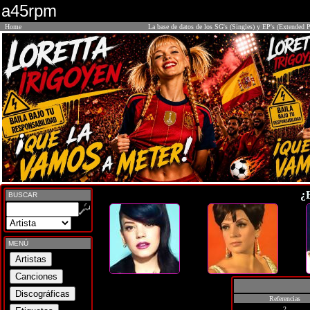
a45rpm
Home
La base de datos de los SG's (Singles) y EP's (Extended P
¿
BUSCAR
MENÚ
Referencias
2