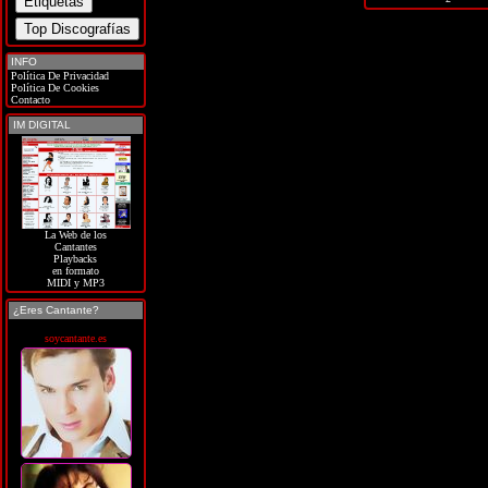
INFO
Política De Privacidad
Política De Cookies
Contacto
IM DIGITAL
La Web de los
Cantantes
Playbacks
en formato
MIDI y MP3
¿Eres Cantante?
soycantante.es