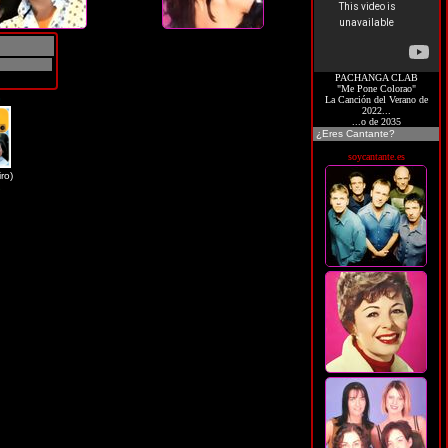
PACHANGA CLAB
"Me Pone Colorao"
G
La Canción del Verano de
2022...
...o de 2035
¿Eres Cantante?
soycantante.es
ro)
2