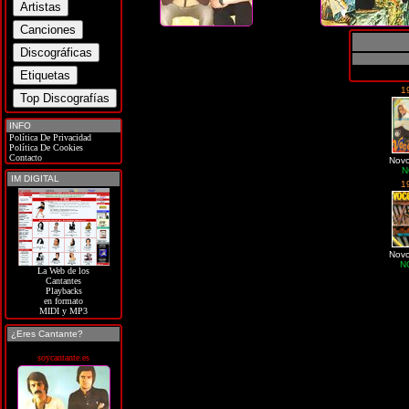
1
INFO
Política De Privacidad
Política De Cookies
Contacto
Novo
N
IM DIGITAL
1
Novo
N
La Web de los
Cantantes
Playbacks
en formato
MIDI y MP3
¿Eres Cantante?
soycantante.es