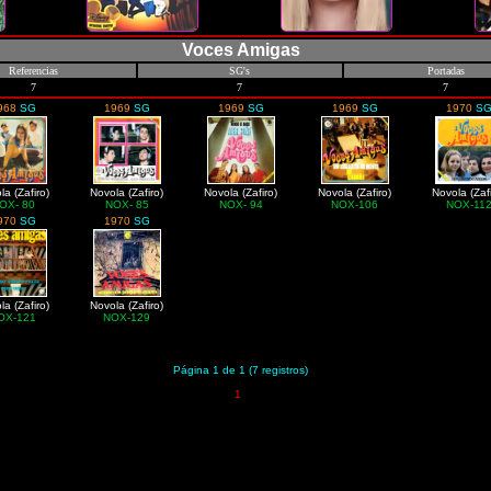
Voces Amigas
Referencias
SG's
Portadas
7
7
7
968
SG
1969
SG
1969
SG
1969
SG
1970
S
la (Zafiro)
Novola (Zafiro)
Novola (Zafiro)
Novola (Zafiro)
Novola (Zafi
OX- 80
NOX- 85
NOX- 94
NOX-106
NOX-11
970
SG
1970
SG
la (Zafiro)
Novola (Zafiro)
OX-121
NOX-129
Página 1 de 1 (7 registros)
1