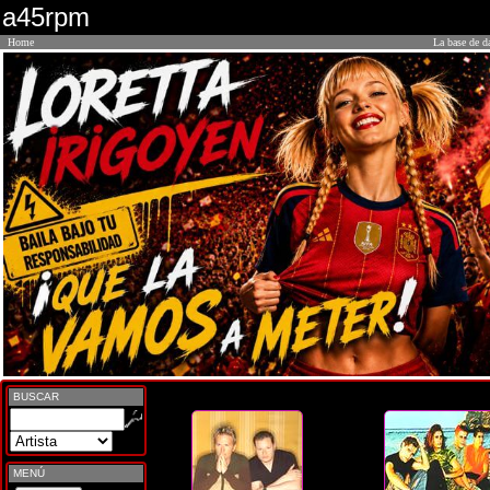
a45rpm
Home
La base de d
BUSCAR
MENÚ