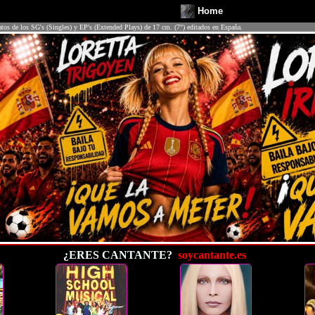
Home
atos de los SG's (Singles) y EP's (Extended Plays) de 17 cm. (7") editados en España.
¿ERES CANTANTE?
soycantante.es