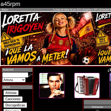
a45rpm
Home
La base de datos de los SG's (Singles) y EP's (Extended P
¿
BUSCAR
MENÚ
Referencias
151