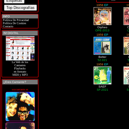
1958
EP
1
INFO
Política De Privacidad
Política De Cookies
Contacto
Orpheo
OPE-2013
IM DIGITAL
1959
EP
1
Belter
52.021
La Web de los
1959
EP
1
Cantantes
Playbacks
en formato
MIDI y MP3
¿Eres Cantante?
SAEF
soycantante.es
SF-2021
S