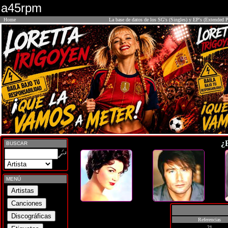
a45rpm
Home
La base de datos de los SG's (Singles) y EP's (Extended P
¿
BUSCAR
MENÚ
Referencias
21