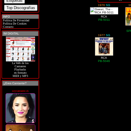
1976
SG
1
INFO
RCA
PB-5011
Política De Privacidad
Política De Cookies
Contacto
SP
IM DIGITAL
1977
SG
RCA
PB-5046
La Web de los
Cantantes
Playbacks
en formato
MIDI y MP3
¿Eres Cantante?
soycantante.es