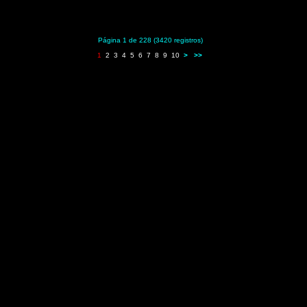
Página 1 de 228 (3420 registros)
1
2
3
4
5
6
7
8
9
10
>
>>