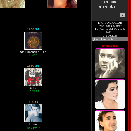
PACHANGA CLAB
"Me Pone Colorao"
La Canción del Verano de
1969
SG
2022...
...o de 2035
¿Eres Cantante?
soycantante.es
5th Dimension, The
H 454
1980
SG
ACDC
45-2014
1990
SG
Adamo
40 2304 7