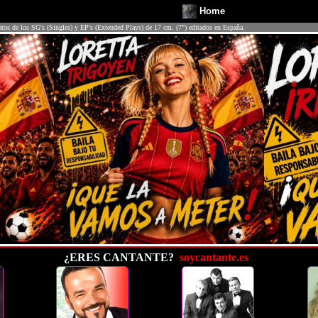
Home
atos de los SG's (Singles) y EP's (Extended Plays) de 17 cm. (7") editados en España.
¿ERES CANTANTE?
soycantante.es