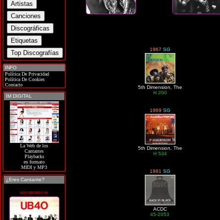
1967
SG
INFO
Política De Privacidad
Política De Cookies
Contacto
5th Dimension, The
H 200
IM DIGITAL
1969
SG
La Web de los
5th Dimension, The
Cantantes
H 534
Playbacks
en formato
MIDI y MP3
1981
SG
¿Eres Cantante?
soycantante.es
ACDC
45-2053