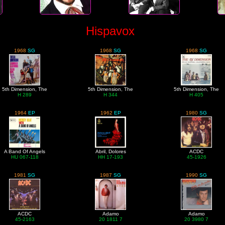
Hispavox
1968
SG
1968
SG
1968
SG
5th Dimension, The
5th Dimension, The
5th Dimension, The
H 289
H 344
H 405
1964
EP
1962
EP
1980
SG
A Band Of Angels
Abril, Dolores
ACDC
HU 067-118
HH 17-193
45-1926
1981
SG
1987
SG
1990
SG
ACDC
Adamo
Adamo
45-2163
20 1811 7
20 3980 7