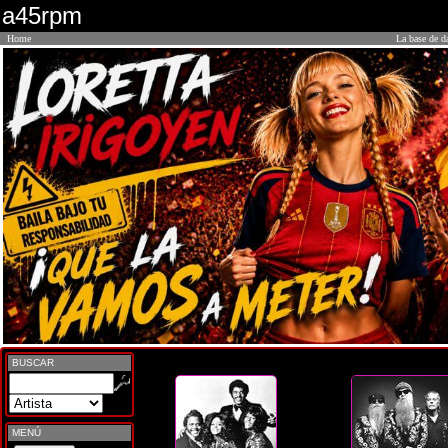
a45rpm
Home
La base de d
BUSCAR
MENÚ