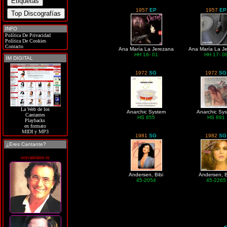
1957
EP
1957
EP
INFO
Política De Privacidad
Política De Cookies
Contacto
Ana María La Jerezana
Ana María La J
HH 16- 01
HH 17- 0
IM DIGITAL
1972
SG
1972
SG
La Web de los
Anarchic System
Anarchic Sy
Cantantes
HS 855
HS 891
Playbacks
en formato
MIDI y MP3
1981
SG
1982
SG
¿Eres Cantante?
soycantante.es
Andersen, Bibi
Andersen, B
45-2054
45-2265