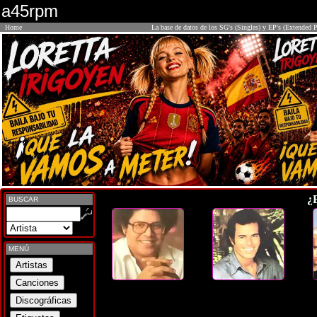
a45rpm
Home
La base de datos de los SG's (Singles) y EP's (Extended P
¿
BUSCAR
MENÚ