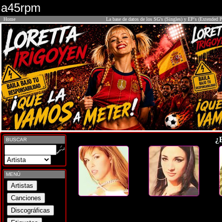
a45rpm
Home
La base de datos de los SG's (Singles) y EP's (Extended P
¿
BUSCAR
MENÚ