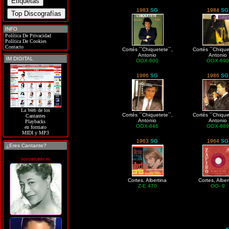
1983
SG
1984
SG
INFO
Política De Privacidad
Política De Cookies
Contacto
Cortés ´´Chiquetete´´,
Cortés ´´Chique
Antonio
Antonio
IM DIGITAL
OOX-600
OOX-69
1986
SG
1986
SG
La Web de los
Cortés ´´Chiquetete´´,
Cortés ´´Chique
Cantantes
Antonio
Antonio
Playbacks
OOX-846
OOX-88
en formato
MIDI y MP3
1963
SG
1964
SG
¿Eres Cantante?
soycantante.es
Cortes, Albertina
Cortes, Alber
Z-E 470
OO- 9