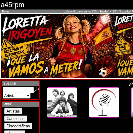
a45rpm
Home
La base de datos de los SG's (Singles) y EP's (Extended P
¿
BUSCAR
MENÚ