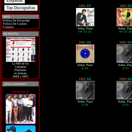
1961
EP
1961
EP
INFO
Política De Privacidad
Política De Cookies
Contacto
Anka, Paul
Anka, Pau
HP 97-35
HP 97-3
IM DIGITAL
1961
SG
1961
SG
La Web de los
Anka, Paul
Anka, Pau
Cantantes
S-18
S-19
Playbacks
en formato
MIDI y MP3
1962
SG
1963
SG
¿Eres Cantante?
soycantante.es
Anka, Paul
Anka, Pau
S-39
S-65