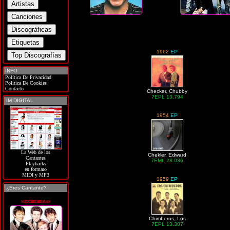
1962
EP
INFO
Política De Privacidad
Política De Cookies
Contacto
Checker, Chubby
7EPL 13.794
IM DIGITAL
1954
EP
La Web de los
Chekler, Edward
Cantantes
7EML 28.036
Playbacks
en formato
MIDI y MP3
1959
EP
¿Eres Cantante?
soycantante.es
Chimberos, Los
7EPL 13.307