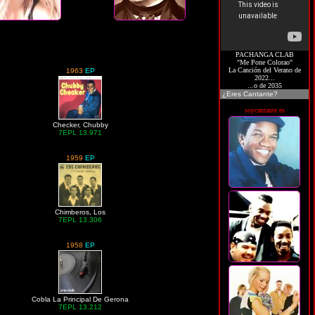
PACHANGA CLAB
"Me Pone Colorao"
La Canción del Verano de
1963
EP
2022...
...o de 2035
¿Eres Cantante?
soycantante.es
Checker, Chubby
7EPL 13.971
1959
EP
Chimberos, Los
7EPL 13.306
1958
EP
Cobla La Principal De Gerona
7EPL 13.212