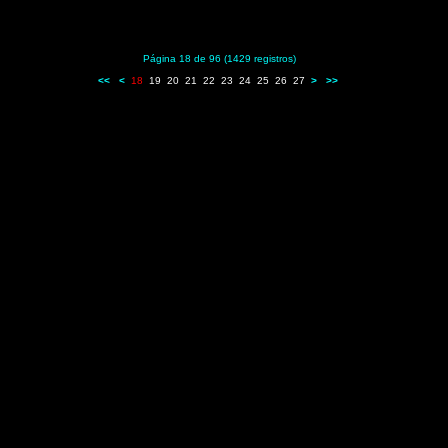
Página 18 de 96 (1429 registros)
<<
<
18
19
20
21
22
23
24
25
26
27
>
>>