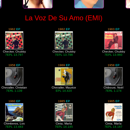
La Voz De Su Amo (EMI)
1962
EP
1962
EP
1963
EP
Checker, Chubby
Checker, Chubby
Checker, Chubby
7EPL 13.797
7EPL 13.798
7EPL 13.960
1958
EP
1969
EP
1958
EP
Chevalier, Christian
Chevalier, Maurice
Chiboust, Noël
7ERL 1.139
EPL 14.420
7ERL 1.174
1960
EP
1965
EP
1965
EP
Chimberos, Los
Cinta, María
Cinta, María
7EPL 13.483
7EPL 14.145
7EPL 14.167