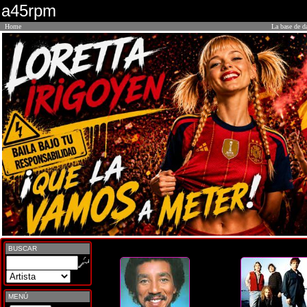
a45rpm
Home
La base de d
BUSCAR
MENÚ