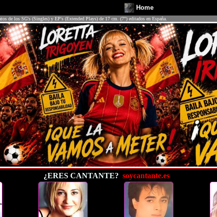
Home
atos de los SG's (Singles) y EP's (Extended Plays) de 17 cm. (7") editados en España.
¿ERES CANTANTE?
soycantante.es