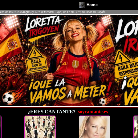
Home
atos de los SG's (Singles) y EP's (Extended Plays) de 17 cm. (7") editados en España.
¿ERES CANTANTE?
soycantante.es