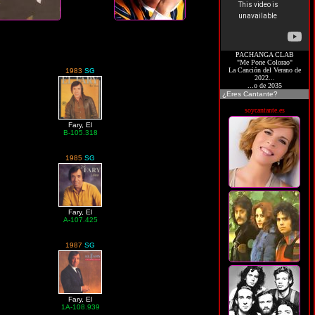
PACHANGA CLAB
"Me Pone Colorao"
La Canción del Verano de
1983
SG
2022...
...o de 2035
¿Eres Cantante?
soycantante.es
Fary, El
B-105.318
1985
SG
Fary, El
A-107.425
1987
SG
Fary, El
1A-108.939