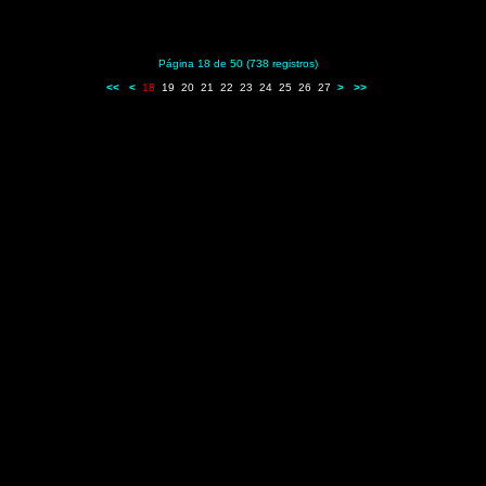
Página 18 de 50 (738 registros)
<<
<
18
19
20
21
22
23
24
25
26
27
>
>>