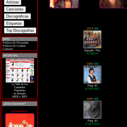
1973
SG
INFO
Política De Privacidad
Política De Cookies
Contacto
Equals, The
12.943-A
IM DIGITAL
1983
SG
La Web de los
Fary, El
Cantantes
B-105.605
Playbacks
en formato
MIDI y MP3
1985
SG
¿Eres Cantante?
soycantante.es
Fary, El
A-107.523