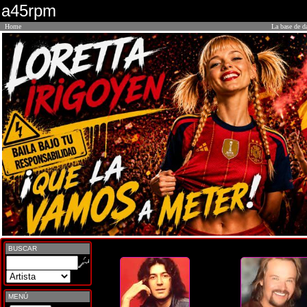
a45rpm
Home
La base de d
BUSCAR
MENÚ