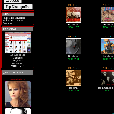
1971
SG
1972
SG
INFO
Política De Privacidad
Política De Cookies
Contacto
Realidad
Realidad
NOX-167
NOX-182
IM DIGITAL
1975
SG
1976
SG
La Web de los
Realidad
Realidad
Cantantes
NOX-238
NOX-257
Playbacks
en formato
MIDI y MP3
1977
SG
1965
SG
¿Eres Cantante?
soycantante.es
Regina
Relámpagos,
NOX-296
NO- 7