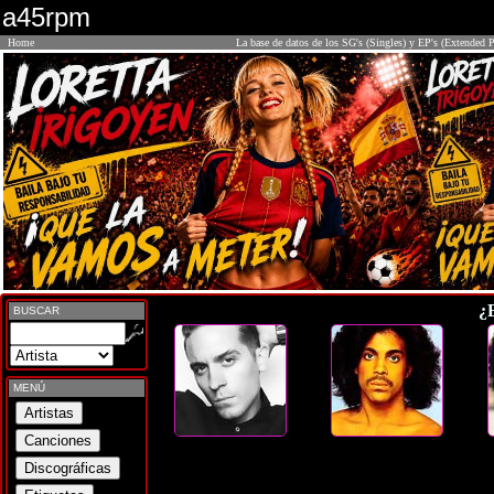
a45rpm
Home
La base de datos de los SG's (Singles) y EP's (Extended P
¿
BUSCAR
MENÚ