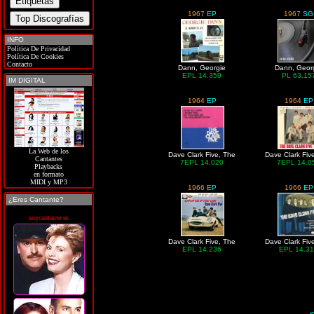
1967
EP
1967
SG
INFO
Política De Privacidad
Política De Cookies
Contacto
Dann, Georgie
Dann, Geor
EPL 14.359
PL 63.15
IM DIGITAL
1964
EP
1964
EP
La Web de los
Dave Clark Five, The
Dave Clark Fiv
Cantantes
7EPL 14.020
7EPL 14.0
Playbacks
en formato
MIDI y MP3
1966
EP
1966
EP
¿Eres Cantante?
soycantante.es
Dave Clark Five, The
Dave Clark Fiv
EPL 14.236
EPL 14.3