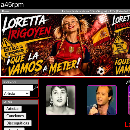
a45rpm
Home
La base de datos de los SG's (Singles) y EP's (Extended P
¿
BUSCAR
MENÚ
L