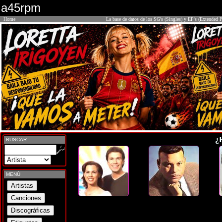
a45rpm
Home
La base de datos de los SG's (Singles) y EP's (Extended P
¿
BUSCAR
MENÚ