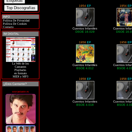
1954
EP
1954
EP
INFO
Política De Privacidad
Política De Cookies
Contacto
Cuentos Infantiles
Cuentos Infan
DSOE 16.029
DSOE 16.0
IM DIGITAL
1958
EP
1958
EP
La Web de los
Cuentos Infantiles
Cuentos Infan
Cantantes
BSOE 4.012
BSOE 4.0
Playbacks
en formato
MIDI y MP3
1958
EP
1958
EP
¿Eres Cantante?
soycantante.es
Cuentos Infantiles
Cuentos Infan
BSOE 4.018
BSOE 4.0