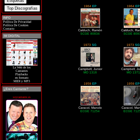
1964
EP
1964
EP
INFO
Política De Privacidad
Política De Cookies
Contacto
Calduch, Ramón
Calduch, R
SCGE 80834
SCGE 809
IM DIGITAL
1973
SG
1973
SG
La Web de los
Campbell, Junior
Campbell, Ju
Cantantes
MO 1316
MO 1371
Playbacks
en formato
MIDI y MP3
1959
EP
1959
EP
¿Eres Cantante?
soycantante.es
Caracol, Manolo
Caracol, Ma
ECGE 71254
ECGE 712