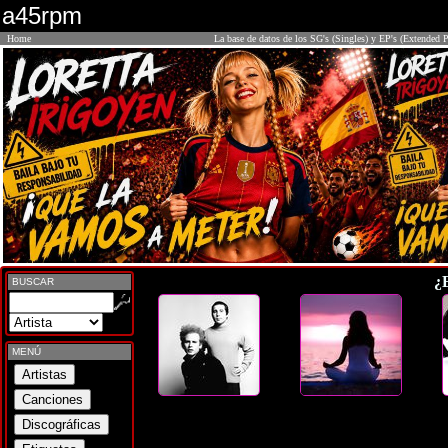
a45rpm
Home
La base de datos de los SG's (Singles) y EP's (Extended P
¿
BUSCAR
MENÚ