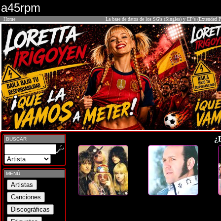
a45rpm
Home
La base de datos de los SG's (Singles) y EP's (Extended P
¿
BUSCAR
MENÚ