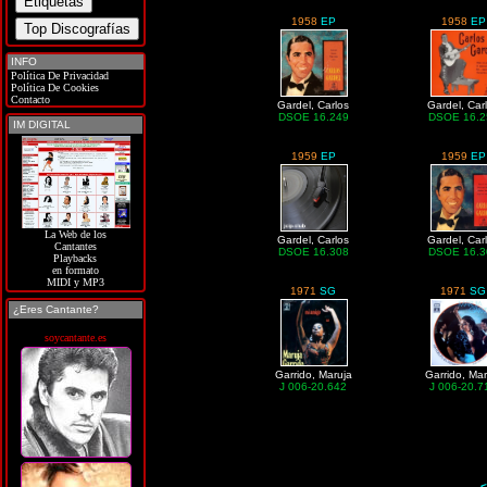
1958
EP
1958
EP
INFO
Política De Privacidad
Política De Cookies
Contacto
Gardel, Carlos
Gardel, Car
DSOE 16.249
DSOE 16.2
IM DIGITAL
1959
EP
1959
EP
La Web de los
Gardel, Carlos
Gardel, Car
Cantantes
DSOE 16.308
DSOE 16.3
Playbacks
en formato
MIDI y MP3
1971
SG
1971
SG
¿Eres Cantante?
soycantante.es
Garrido, Maruja
Garrido, Mar
J 006-20.642
J 006-20.7