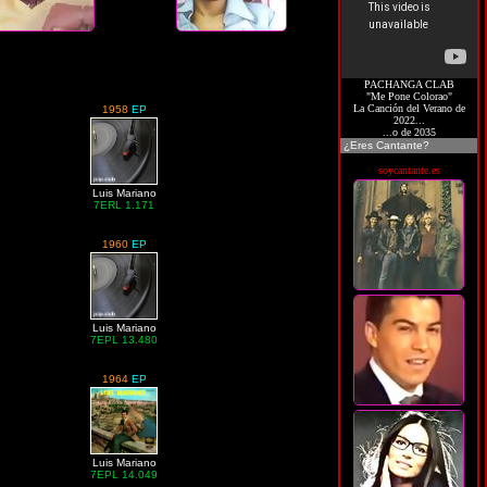
PACHANGA CLAB
"Me Pone Colorao"
La Canción del Verano de
1958
EP
2022...
...o de 2035
¿Eres Cantante?
soycantante.es
Luis Mariano
7ERL 1.171
1960
EP
Luis Mariano
7EPL 13.480
1964
EP
Luis Mariano
7EPL 14.049