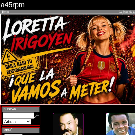
a45rpm
Home
La base de d
BUSCAR
MENÚ