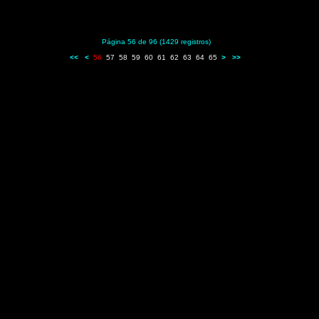
Página 56 de 96 (1429 registros)
<<
<
56
57
58
59
60
61
62
63
64
65
>
>>