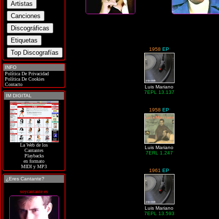
1958
EP
INFO
Política De Privacidad
Política De Cookies
Contacto
Luis Mariano
7EPL 13.137
IM DIGITAL
1958
EP
La Web de los
Luis Mariano
Cantantes
7ERL 1.247
Playbacks
en formato
MIDI y MP3
1961
EP
¿Eres Cantante?
soycantante.es
Luis Mariano
7EPL 13.593