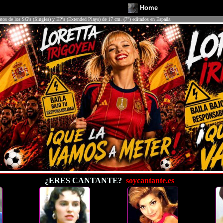
Home
atos de los SG's (Singles) y EP's (Extended Plays) de 17 cm. (7") editados en España.
¿ERES CANTANTE?
soycantante.es