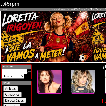
a45rpm
Home
La base de datos de los SG's (Singles) y EP's (Extended P
¿
BUSCAR
MENÚ
L