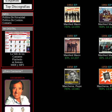
1964
EP
1964
EP
INFO
Política De Privacidad
Política De Cookies
Contacto
Manfred Mann
Manfred M
7EPL 14.055
7EPL 14.1
IM DIGITAL
1966
EP
1966
EP
La Web de los
Manfred Mann
Manfred M
Cantantes
EPL 14.237
EPL 14.2
Playbacks
en formato
MIDI y MP3
1958
EP
1958
EP
¿Eres Cantante?
soycantante.es
Marchena, Pepe
Marchena, 
7EPL 13.081
7EPL 13.0