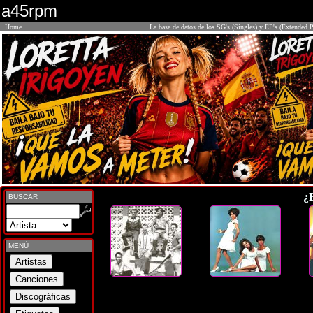
a45rpm
Home
La base de datos de los SG's (Singles) y EP's (Extended P
¿
BUSCAR
MENÚ