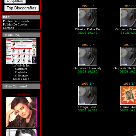
1958
EP
1955
EP
INFO
Política De Privacidad
Política De Cookies
Contacto
Oliveira, Dalva De
Orquesta Fila
DSOE 16.146
BSOE 4.0
IM DIGITAL
1959
EP
1959
EP
La Web de los
Orquesta Huambaly
Orquesta Iller P
Cantantes
DSOE 16.286
DSOE 16.2
Playbacks
en formato
MIDI y MP3
1959
EP
1958
EP
¿Eres Cantante?
soycantante.es
Ortega, José
Osuna, Ju
DSOE 16.318
DSOE 16.1