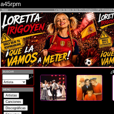
a45rpm
Home
La base de datos de los SG's (Singles) y EP's (Extended P
¿
BUSCAR
MENÚ