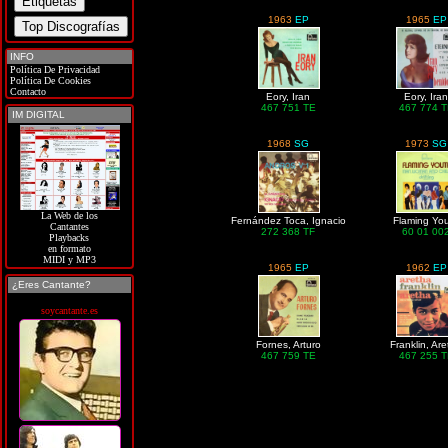
1963
EP
1965
EP
INFO
Política De Privacidad
Política De Cookies
Contacto
Eory, Iran
Eory, Ira
467 751 TE
467 774 
IM DIGITAL
1968
SG
1973
SG
La Web de los
Fernández Toca, Ignacio
Flaming Yo
Cantantes
272 368 TF
60 01 00
Playbacks
en formato
MIDI y MP3
1965
EP
1962
EP
¿Eres Cantante?
soycantante.es
Fornes, Arturo
Franklin, Ar
467 759 TE
467 255 