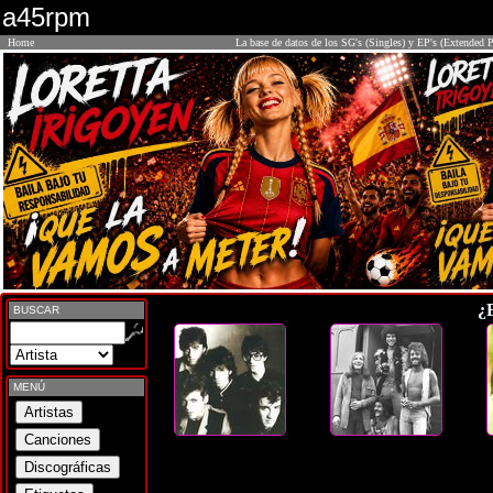
a45rpm
Home
La base de datos de los SG's (Singles) y EP's (Extended P
¿
BUSCAR
MENÚ