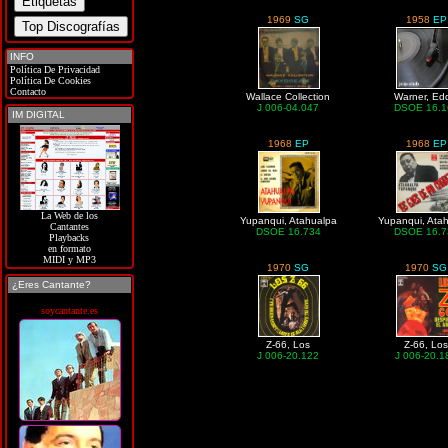
1969
SG
1958
EP
INFO
Política De Privacidad
Política De Cookies
Contacto
Wallace Collection
Warner, Ed
J 006-04.047
DSOE 16.1
IM DIGITAL
1968
EP
1968
EP
La Web de los
Yupanqui, Atahualpa
Yupanqui, Ata
Cantantes
DSOE 16.734
DSOE 16.7
Playbacks
en formato
MIDI y MP3
1970
SG
1970
SG
¿Eres Cantante?
soycantante.es
Z-66, Los
Z-66, Lo
J 006-20.122
J 006-20.1