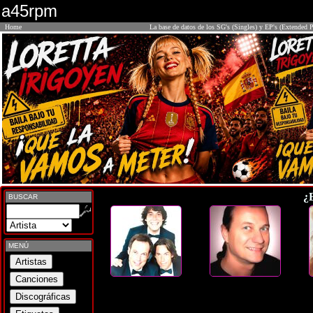
a45rpm
Home
La base de datos de los SG's (Singles) y EP's (Extended P
¿
BUSCAR
MENÚ