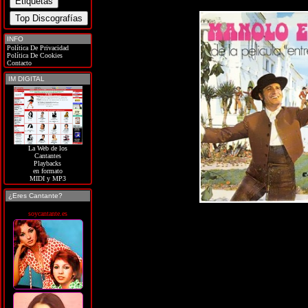
INFO
Política De Privacidad
Política De Cookies
Contacto
IM DIGITAL
La Web de los
Cantantes
Playbacks
en formato
MIDI y MP3
¿Eres Cantante?
soycantante.es