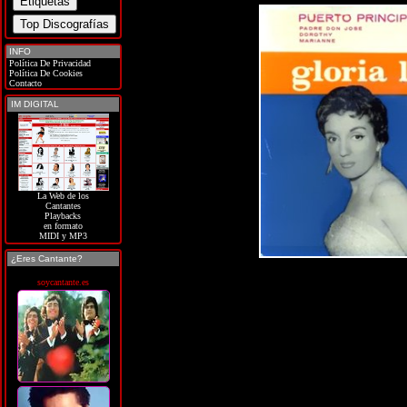
INFO
Política De Privacidad
Política De Cookies
Contacto
IM DIGITAL
La Web de los
Cantantes
Playbacks
en formato
MIDI y MP3
¿Eres Cantante?
soycantante.es