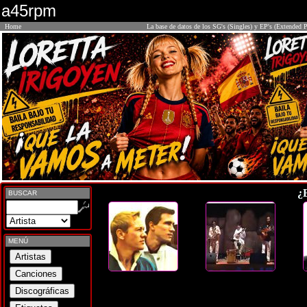
a45rpm
Home
La base de datos de los SG's (Singles) y EP's (Extended P
¿
BUSCAR
MENÚ