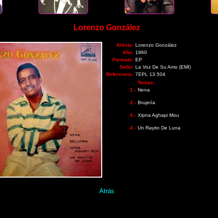
Lorenzo González
Artista:
Lorenzo González
Año:
1960
Formato:
EP
Sello:
La Voz De Su Amo (EMI)
Referencia:
7EPL 13.504
Temas:
1.-
Nena
2.-
Brujería
3.-
Xipna Aghapi Mou
4.-
Un Rayito De Luna
Atrás