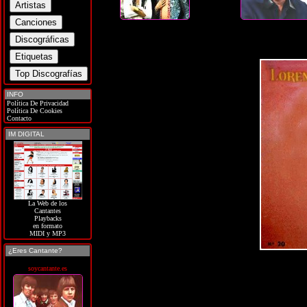
INFO
Política De Privacidad
Política De Cookies
Contacto
IM DIGITAL
La Web de los
Cantantes
Playbacks
en formato
MIDI y MP3
¿Eres Cantante?
soycantante.es