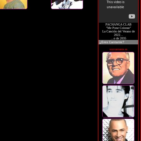
PACHANGA CLAB
"Me Pone Colorao"
La Canción del Verano de
2022...
...o de 2035
¿Eres Cantante?
soycantante.es