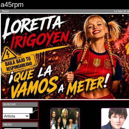
a45rpm
Home
La base de d
BUSCAR
MENÚ