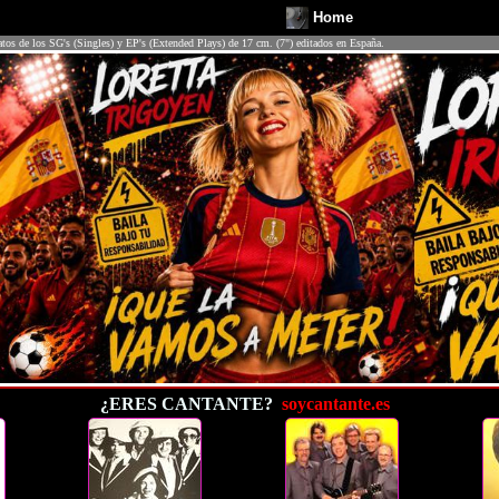
Home
atos de los SG's (Singles) y EP's (Extended Plays) de 17 cm. (7") editados en España.
¿ERES CANTANTE?
soycantante.es