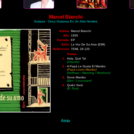
Marcel Bianchi
Guitarra - Cinco Guitarras En Un Sólo Hombre
Artista:
Marcel Bianchi
Año:
1956
Formato:
EP
Sello:
La Voz De Su Amo (EMI)
Referencia:
7EML 28.120
Temas:
1.-
Hola, Qué Tal
(Urquiza)
2.-
A Papá Le Gusta El Mambo
(Papa Loves Mambo)
(Hoffman / Manning / Reichner)
3.-
Gone Mambo
(Ben / Lecussant)
4.-
Quién Será
(B. Ruiz)
Atrás