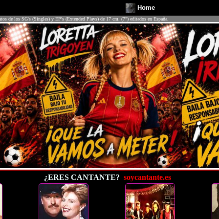
Home
atos de los SG's (Singles) y EP's (Extended Plays) de 17 cm. (7") editados en España.
¿ERES CANTANTE?
soycantante.es