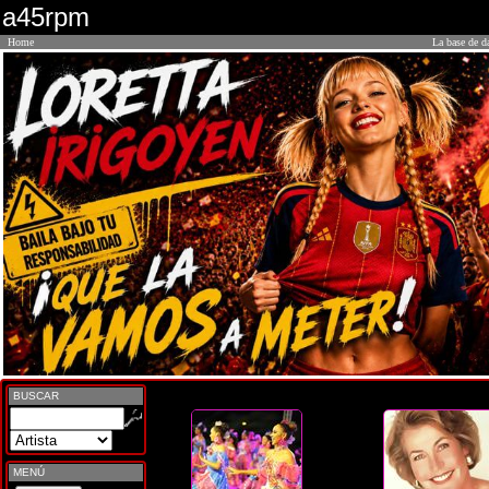
a45rpm
Home
La base de d
BUSCAR
MENÚ