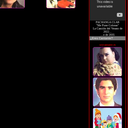
PACHANGA CLAB
"Me Pone Colorao"
La Canción del Verano de
2022...
...o de 2035
¿Eres Cantante?
soycantante.es