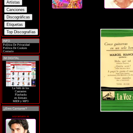
INFO
Política De Privacidad
Política De Cookies
Contacto
IM DIGITAL
La Web de los
Cantantes
Playbacks
en formato
MIDI y MP3
¿Eres Cantante?
soycantante.es