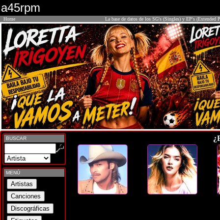
a45rpm
Home
La base de datos de los SG's (Singles) y EP's (Extended P
¿
BUSCAR
MENÚ