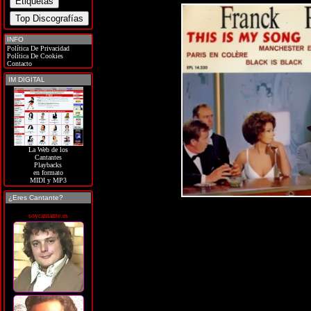
INFO
Política De Privacidad
Política De Cookies
Contacto
IM DIGITAL
La Web de los
Cantantes
Playbacks
en formato
MIDI y MP3
¿Eres Cantante?
soycantante.es