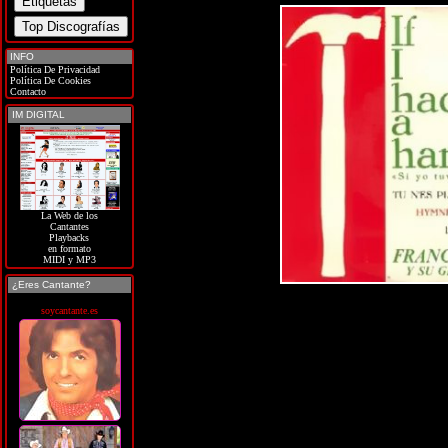
INFO
Política De Privacidad
Política De Cookies
Contacto
IM DIGITAL
La Web de los
Cantantes
Playbacks
en formato
MIDI y MP3
¿Eres Cantante?
soycantante.es