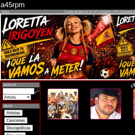
a45rpm
Home
La base de datos de los SG's (Singles) y EP's (Extended P
¿
BUSCAR
MENÚ