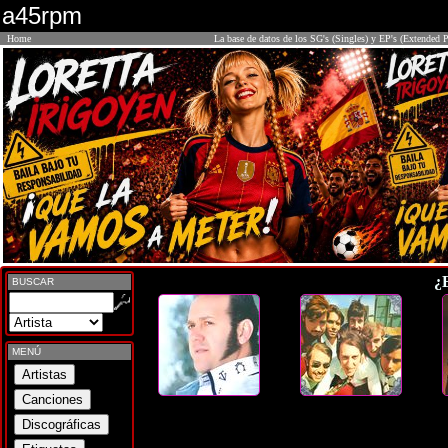
a45rpm
Home
La base de datos de los SG's (Singles) y EP's (Extended P
¿
BUSCAR
MENÚ