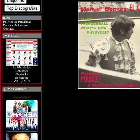
INFO
Política De Privacidad
Política De Cookies
Contacto
IM DIGITAL
La Web de los
Cantantes
Playbacks
en formato
MIDI y MP3
¿Eres Cantante?
soycantante.es