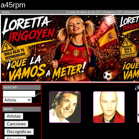
a45rpm
Home
La base de datos de los SG's (Singles) y EP's (Extended P
¿
BUSCAR
MENÚ