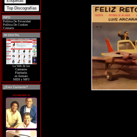
INFO
Política De Privacidad
Política De Cookies
Contacto
IM DIGITAL
La Web de los
Cantantes
Playbacks
en formato
MIDI y MP3
¿Eres Cantante?
soycantante.es