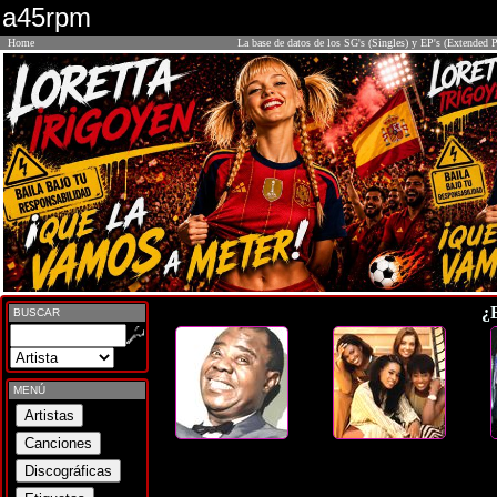
a45rpm
Home
La base de datos de los SG's (Singles) y EP's (Extended P
¿
BUSCAR
MENÚ