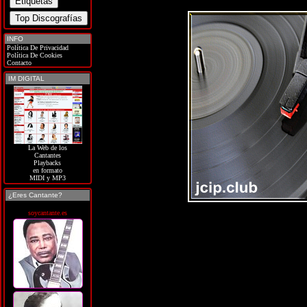
INFO
Política De Privacidad
Política De Cookies
Contacto
IM DIGITAL
La Web de los
Cantantes
Playbacks
en formato
MIDI y MP3
¿Eres Cantante?
soycantante.es