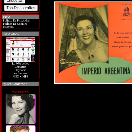
INFO
Política De Privacidad
Política De Cookies
Contacto
IM DIGITAL
La Web de los
Cantantes
Playbacks
en formato
MIDI y MP3
¿Eres Cantante?
soycantante.es