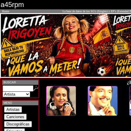
a45rpm
Home
La base de datos de los SG's (Singles) y EP's (Extended P
¿
BUSCAR
MENÚ