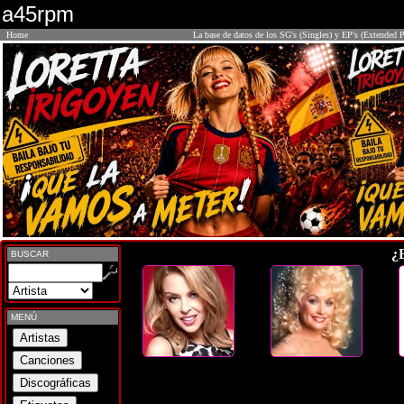
a45rpm
Home
La base de datos de los SG's (Singles) y EP's (Extended P
¿
BUSCAR
MENÚ