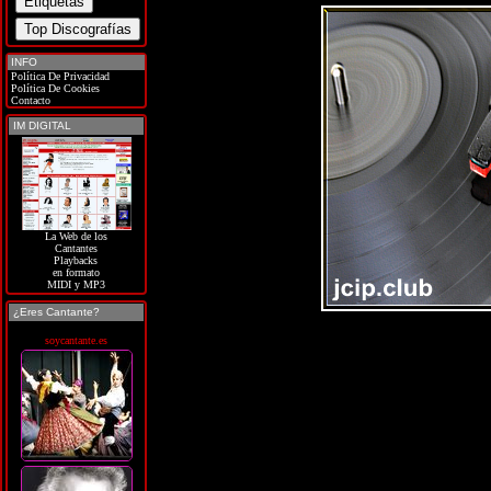
INFO
Política De Privacidad
Política De Cookies
Contacto
IM DIGITAL
La Web de los
Cantantes
Playbacks
en formato
MIDI y MP3
¿Eres Cantante?
soycantante.es