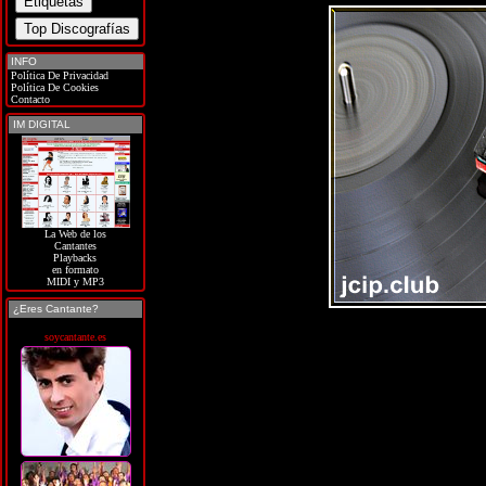
INFO
Política De Privacidad
Política De Cookies
Contacto
IM DIGITAL
La Web de los
Cantantes
Playbacks
en formato
MIDI y MP3
¿Eres Cantante?
soycantante.es