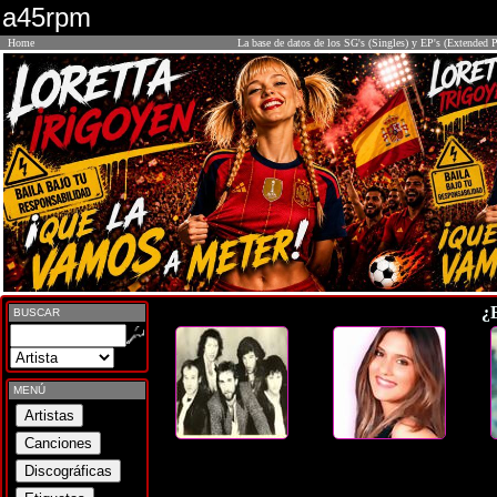
a45rpm
Home
La base de datos de los SG's (Singles) y EP's (Extended P
¿
BUSCAR
MENÚ