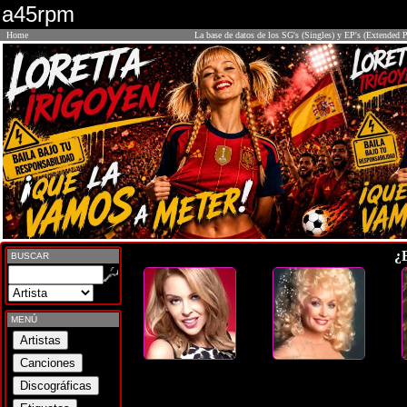
a45rpm
Home
La base de datos de los SG's (Singles) y EP's (Extended P
¿
BUSCAR
MENÚ