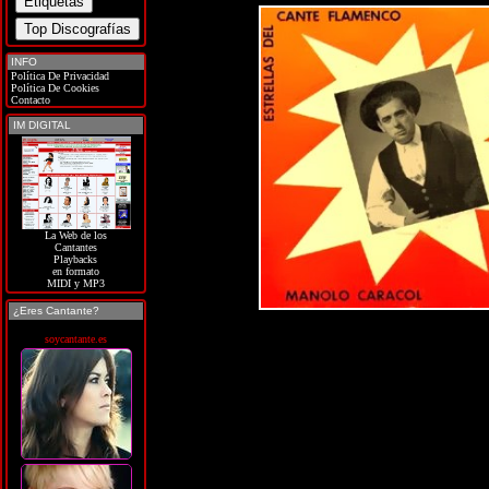
INFO
Política De Privacidad
Política De Cookies
Contacto
IM DIGITAL
La Web de los
Cantantes
Playbacks
en formato
MIDI y MP3
¿Eres Cantante?
soycantante.es