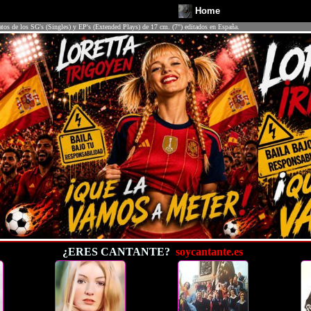
Home
atos de los SG's (Singles) y EP's (Extended Plays) de 17 cm. (7") editados en España.
¿ERES CANTANTE?
soycantante.es