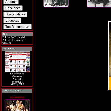
INFO
Política De Privacidad
Política De Cookies
Contacto
IM DIGITAL
La Web de los
Cantantes
Playbacks
en formato
MIDI y MP3
¿Eres Cantante?
soycantante.es