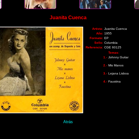
Juanita Cuenca
Artista:
Juanita Cuenca
Año:
1955
Formato:
EP
Sello:
Columbia
Referencia:
CGE 60125
Temas:
1.-
Johnny Guitar
2.-
Mis Manos
3.-
Lejana Lisboa
4.-
Faustina
Atrás