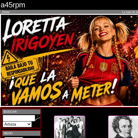
a45rpm
Home
La base de d
BUSCAR
MENÚ