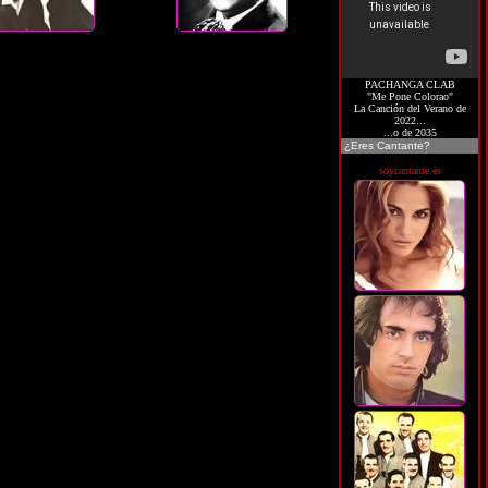
PACHANGA CLAB
"Me Pone Colorao"
La Canción del Verano de
2022...
...o de 2035
¿Eres Cantante?
soycantante.es