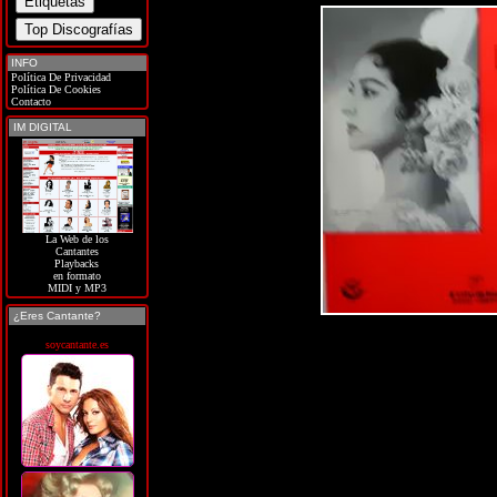
INFO
Política De Privacidad
Política De Cookies
Contacto
IM DIGITAL
La Web de los
Cantantes
Playbacks
en formato
MIDI y MP3
¿Eres Cantante?
soycantante.es