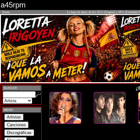
a45rpm
Home
La base de datos de los SG's (Singles) y EP's (Extended P
¿
BUSCAR
MENÚ