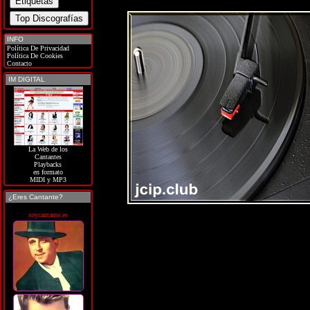
INFO
Política De Privacidad
Política De Cookies
Contacto
IM DIGITAL
La Web de los
Cantantes
Playbacks
en formato
MIDI y MP3
¿Eres Cantante?
soycantante.es