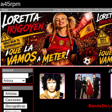
a45rpm
Home
La base de datos de los SG's (Singles) y EP's (Extended P
¿
BUSCAR
MENÚ
Banda De La