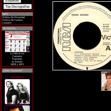
INFO
Política De Privacidad
Política De Cookies
Contacto
IM DIGITAL
La Web de los
Cantantes
Playbacks
en formato
MIDI y MP3
¿Eres Cantante?
soycantante.es