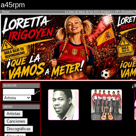
a45rpm
Home
La base de datos de los SG's (Singles) y EP's (Extended P
¿
BUSCAR
MENÚ