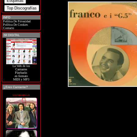
INFO
Política De Privacidad
Política De Cookies
Contacto
IM DIGITAL
La Web de los
Cantantes
Playbacks
en formato
MIDI y MP3
¿Eres Cantante?
soycantante.es