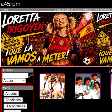
a45rpm
Home
La base de datos de los SG's (Singles) y EP's (Extended P
¿
BUSCAR
MENÚ