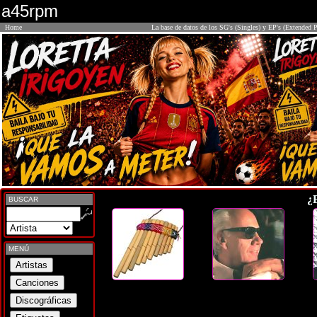
a45rpm
Home
La base de datos de los SG's (Singles) y EP's (Extended P
¿
BUSCAR
MENÚ