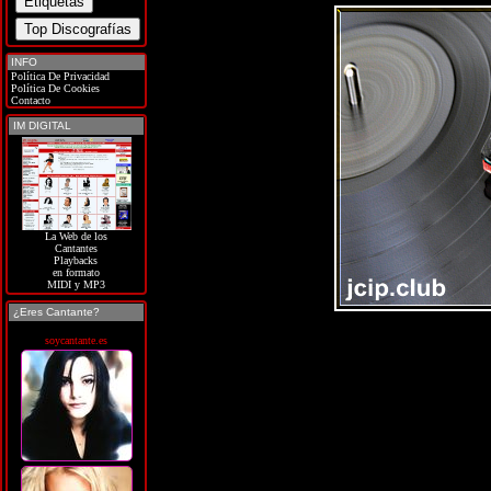
INFO
Política De Privacidad
Política De Cookies
Contacto
IM DIGITAL
La Web de los
Cantantes
Playbacks
en formato
MIDI y MP3
¿Eres Cantante?
soycantante.es