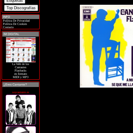
INFO
Política De Privacidad
Política De Cookies
Contacto
IM DIGITAL
La Web de los
Cantantes
Playbacks
en formato
MIDI y MP3
¿Eres Cantante?
soycantante.es