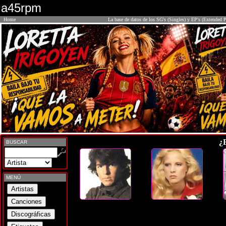
a45rpm
Home
La base de datos de los SG's (Singles) y EP's (Extended P
¿
BUSCAR
MENÚ