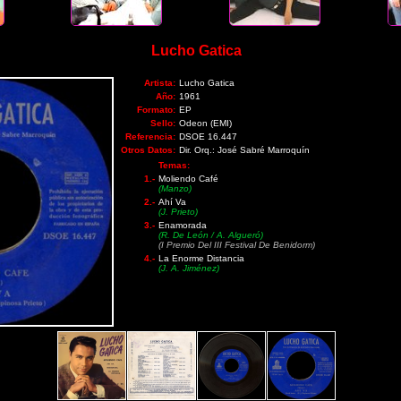
Lucho Gatica
Artista:
Lucho Gatica
Año:
1961
Formato:
EP
Sello:
Odeon (EMI)
Referencia:
DSOE 16.447
Otros Datos:
Dir. Orq.: José Sabré Marroquín
Temas:
1.-
Moliendo Café
(Manzo)
2.-
Ahí Va
(J. Prieto)
3.-
Enamorada
(R. De León / A. Algueró)
(I Premio Del III Festival De Benidorm)
4.-
La Enorme Distancia
(J. A. Jiménez)