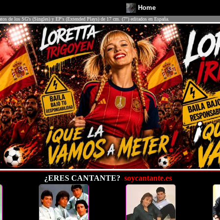
Home
atos de los SG's (Singles) y EP's (Extended Plays) de 17 cm. (7") editados en España.
¿ERES CANTANTE?
soycantante.es