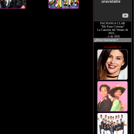
PACHANGA CLAB
"Me Pone Colorao"
La Canción del Verano de
2022...
...o de 2035
¿Eres Cantante?
soycantante.es