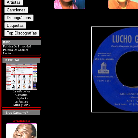
INFO
Política De Privacidad
Política De Cookies
Contacto
IM DIGITAL
La Web de los
Cantantes
Playbacks
en formato
MIDI y MP3
¿Eres Cantante?
soycantante.es