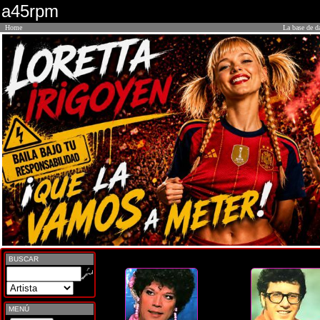
a45rpm
Home
La base de d
BUSCAR
MENÚ